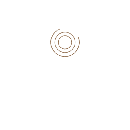
Un document attestant de la régularité de sa situation à
l’égard du règlement européen portant sur la coordination
des systèmes de Sécurité sociale, ou d’une convention
internationale de Sécurité sociale (formulaire « A1 »),
Un document de l’organisme chargé du régime social
obligatoire mentionnant que le sous-traitant est à jour de
ses déclarations sociales et du paiement des cotisations
afférentes, ou un document équivalent,
Lorsque l’immatriculation du sous-traitant à un registre
professionnel est obligatoire dans le pays d’établissement,
un document justifiant de cette immatriculation.
Le devoir d’injonction
Le donneur d’ordre qui est informé par écrit par un agent
de contrôle, un syndicat, une association professionnelle
ou une institution représentative du personnel, de
l’intervention d’un sous-traitant ne respectant pas les