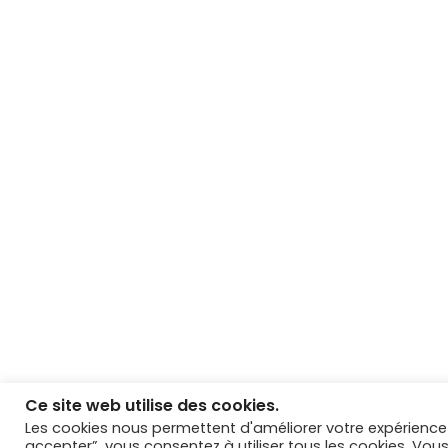
Fiscal
IFRS
Non classé
Social
Ce site web utilise des cookies.
© Copyright 2021 Berdugo Metoudi
Les cookies nous permettent d'améliorer votre expérience
accepter”, vous consentez à utiliser tous les cookies. Vous