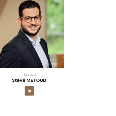
Associé
Steve METOUDI