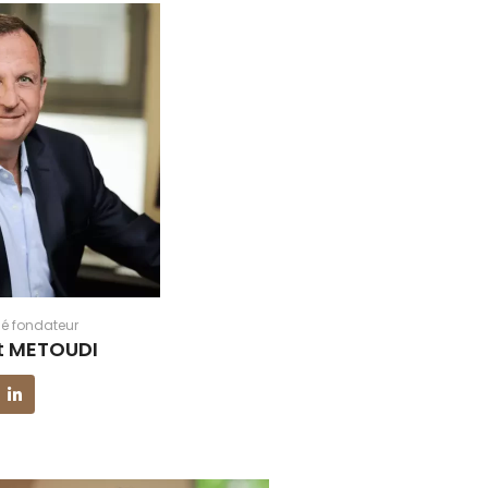
é fondateur​
rt METOUDI